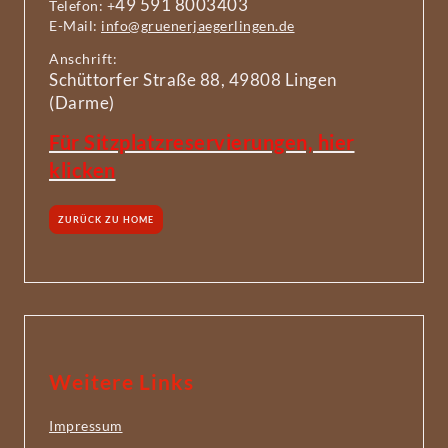
49 591 8003403
Telefon: +
E-Mail:
info@gruenerjaegerlingen.de
Anschrift:
Schüttorfer Straße 88, 49808 Lingen
(Darme)
Für Sitzplatzreservierungen, hier
klicken
ZURÜCK ZU HOME
Weitere Links
Impressum